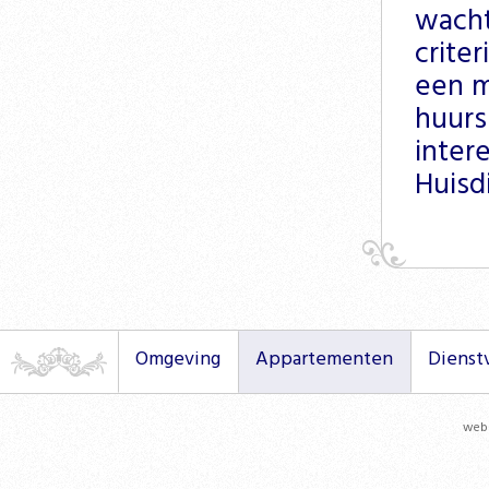
wacht
criter
een m
huurs
inter
Huisd
Omgeving
Appartementen
Dienst
webs